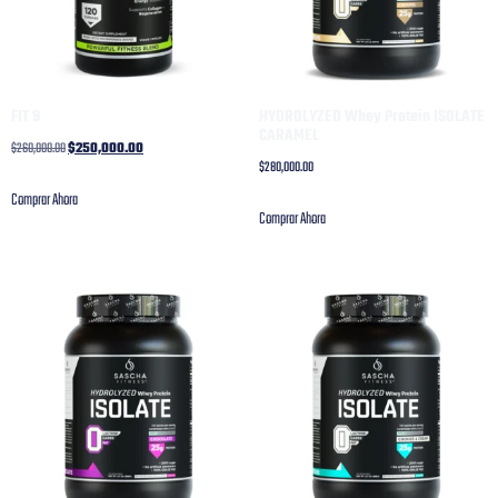
FIT 9
HYDROLYZED Whey Protein ISOLATE
CARAMEL
$
260,000.00
$
250,000.00
$
280,000.00
Comprar Ahora
Comprar Ahora