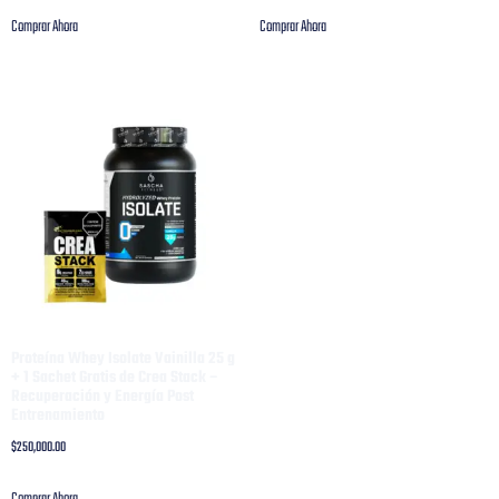
Comprar Ahora
Comprar Ahora
Proteína Whey Isolate Vainilla 25 g
+ 1 Sachet Gratis de Crea Stack –
Recuperación y Energía Post
Entrenamiento
$
250,000.00