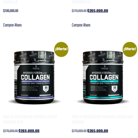
VANILLA
CARAMELO
$
280,000.00
$
270,000.00
$
265,000.00
Comprar Ahora
Comprar Ahora
¡Oferta!
¡Oferta!
MULTI COLÁGENO HIDROLIZADO
MULTI COLÁGENO HIDROLIZADO SIN
CHOCOLATE
SABOR
$
270,000.00
$
265,000.00
$
270,000.00
$
265,000.00