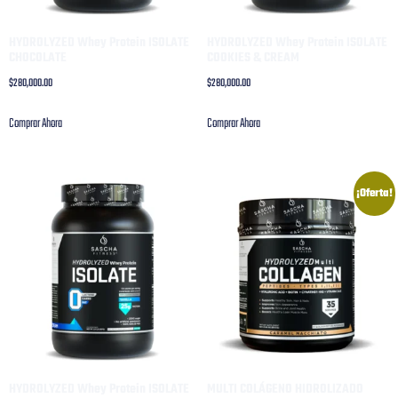
HYDROLYZED Whey Protein ISOLATE
HYDROLYZED Whey Protein ISOLATE
CHOCOLATE
COOKIES & CREAM
$
280,000.00
$
280,000.00
Comprar Ahora
Comprar Ahora
¡Oferta!
HYDROLYZED Whey Protein ISOLATE
MULTI COLÁGENO HIDROLIZADO